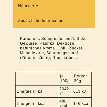
Nährwerte
Zusätzliche Information
Kartoffeln, Sonnenblumenöl, Salz,
Gewürze, Paprika, Dextrose,
natürliches Aroma, Chili, Zucker,
Maltodextrin, Säuerungsmittel
(Zitronensäure), Raucharoma.
je
Portion
100g
30g
2042
Energie in kJ
613 kJ
kJ
488
Energie in kcal
146 kcal
kcal