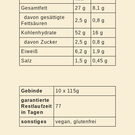
Gesamtfett
27 g
8,1 g
davon gesättigte
2,5 g
0,8 g
Fettsäuren
Kohlenhydrate
52 g
16 g
davon Zucker
2,5 g
0,8 g
Eiweiß
6,2 g
1,9 g
Salz
1,5 g
0,45 g
Gebinde
10 x 115g
garantierte
Restlaufzeit
77
in Tagen
sonstiges
vegan, glutenfrei