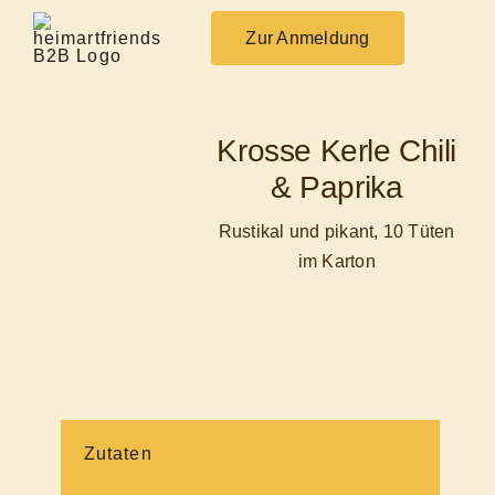
Skip
to
Zur Anmeldung
content
Krosse Kerle Chili
& Paprika
Rustikal und pikant, 10 Tüten
im Karton
Zutaten