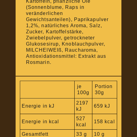
Kartoffeln, pflanzliche Öle
(Sonnenblume, Raps in
veränderlichen
Gewichtsanteilen), Paprikapulver
1,2%, natürliches Aroma, Salz,
Zucker, Kartoffelstärke,
Zwiebelpulver, getrockneter
Glukosesirup, Knoblauchpulver,
MILCHEIWEIß, Raucharoma,
Antioxidationsmittel: Extrakt aus
Rosmarin.
je
Portion
100g
30g
2197
Energie in kJ
659 kJ
kJ
527
Energie in kcal
158 kcal
kcal
Gesamtfett
33 g
10 g