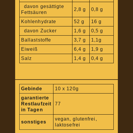
davon gesättigte
2,8 g
0,8 g
Fettsäuren
Kohlenhydrate
52 g
16 g
davon Zucker
1,6 g
0,5 g
Ballaststoffe
3,7 g
1,1g
Eiweiß
6,4 g
1,9 g
Salz
1,4 g
0,4 g
Gebinde
10 x 120g
garantierte
Restlaufzeit
77
in Tagen
vegan, glutenfrei,
sonstiges
laktosefrei